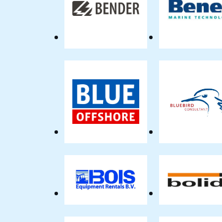
Bender
Bene
Benelux
Mach
BV
Blue
Blue
Offshore
Cons
BOIS
Bolid
Equipment
Kuns
Rentals
BV