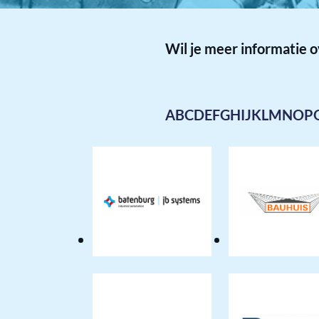
Wil je meer informatie 
A
B
C
D
E
F
G
H
I
J
K
L
M
N
O
P
Batenburg
Bauh
JB
solut
Systems
b.v.