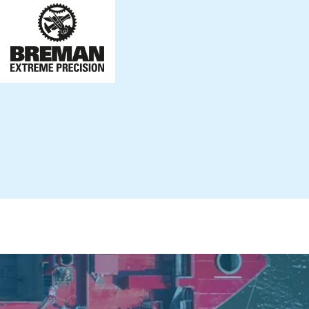
Breman
Offshore
de