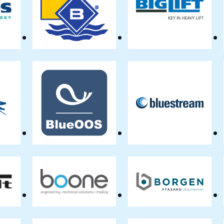
s
Bezemer
BigLift
inefabriek
Group
Shipping
B.V.
BV
bird
BlueOOS
Bluestream
ultant
Offshore
BV
t
Boone
Borgen
tstoftoepassing
Tax