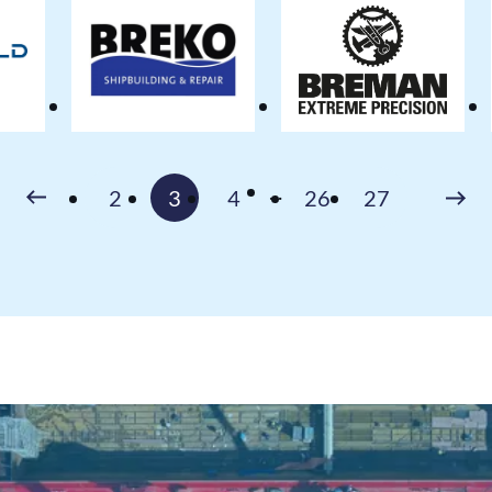
dveld
Breko
Breman
Nieuwbouw
Innovation
BV
Volgen
...
2
3
4
26
27
Vorige