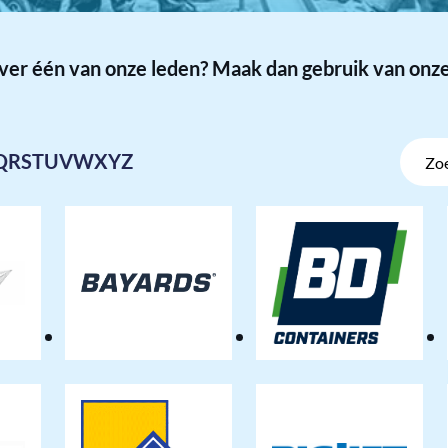
over één van onze leden? Maak dan gebruik van onze
Zoek
Q
R
S
T
U
V
W
X
Y
Z
op
naam
uis
Bayards
BD
ions
Aluminium
Containers
Construction
Group