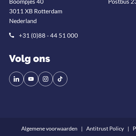
Boompjes 40
Postbus 2
3011 XB Rotterdam
Nederland
+31 (0)88 - 44 51 000
Volg ons
Volg
Volg
ons
ons
op
op
Linkedin
YouTube
Algemene voorwaarden
Antitrust Policy
P