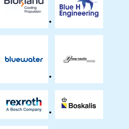
Blokland
Blue
Non
H
Ferro
Engineering
B.V.
Bluewater
Boeg
Energy
Nautic
Services
Scheveningen
BV
Bosch
Boskalis
Rexroth
BV
BV