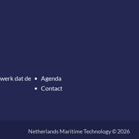
twerk dat de
Agenda
Contact
Ter
naar
Onze nieuwsbrief
de
ontvangen?
Netherlands Maritime Technology © 2026
top