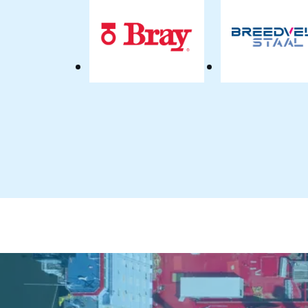
BV
Bray
Bree
Controls
Staal
Benelux
B.V.