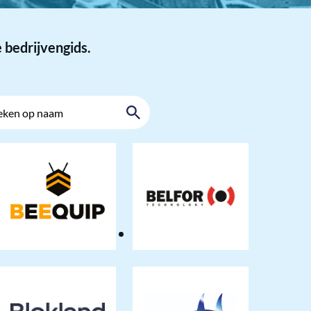
 bedrijvengids.
Zoeken
Beequip
BELFOR
Technology
BV