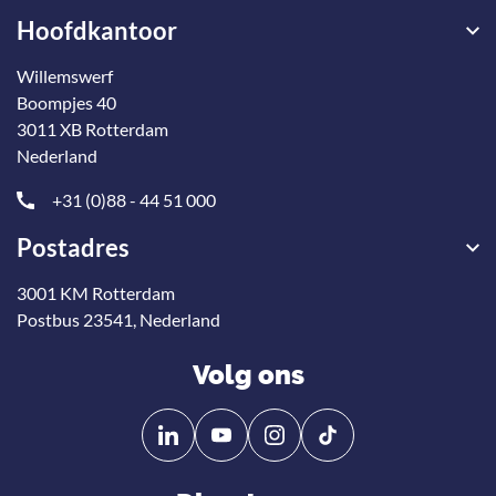
Hoofdkantoor
Willemswerf
Boompjes 40
3011 XB Rotterdam
Nederland
+31 (0)88 - 44 51 000
Postadres
3001 KM Rotterdam
Postbus 23541, Nederland
Volg ons
Volg
Volg
ons
ons
op
op