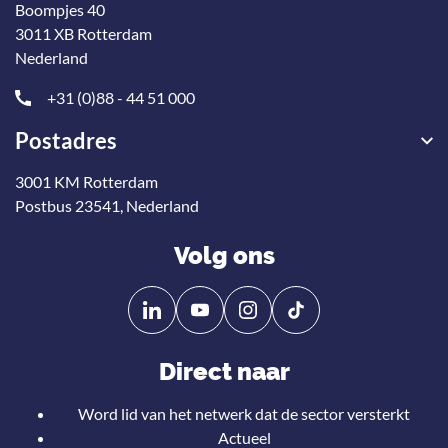
Boompjes 40
3011 XB Rotterdam
Nederland
+31 (0)88 - 44 51 000
Postadres
3001 KM Rotterdam
Postbus 23541, Nederland
Volg ons
Volg
Volg
ons
ons
op
op
Direct naar
Linkedin
YouTube
Word lid van het netwerk dat de sector versterkt
Actueel