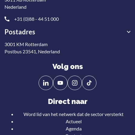
Nederland
+31 (0)88 - 44 51 000
Postadres
3001 KM Rotterdam
Postbus 23541, Nederland
Volg ons
Volg
Volg
ons
ons
op
op
Direct naar
Linkedin
YouTube
Word lid van het netwerk dat de sector versterkt
Actueel
Agenda