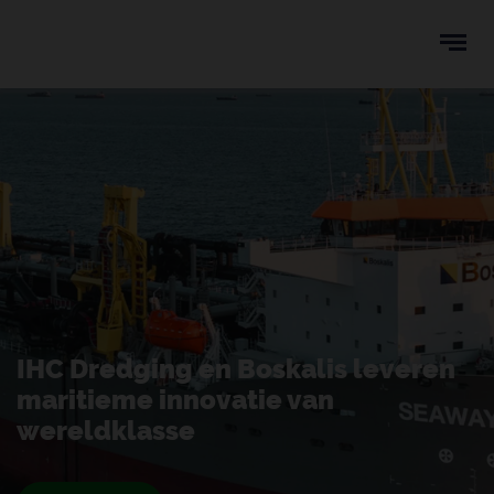
Ope
men
u
ken
IHC Dredging en Boskalis leveren
maritieme innovatie van
wereldklasse