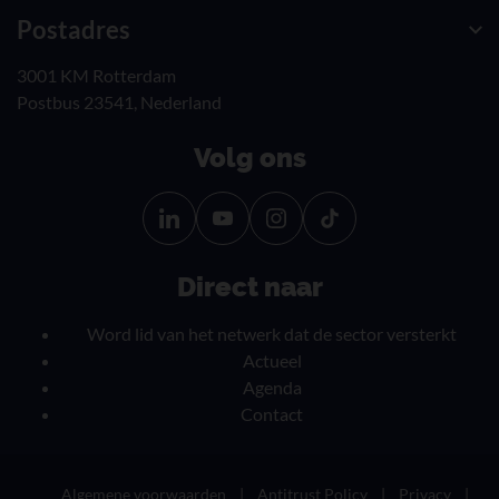
Postadres
3001 KM Rotterdam
Postbus 23541, Nederland
Volg ons
Volg
Volg
ons
ons
op
op
Onze nieuwsbrief
Direct naar
Linkedin
YouTube
ontvangen?
Word lid van het netwerk dat de sector versterkt
Actueel
Agenda
Contact
Algemene voorwaarden
Antitrust Policy
Privacy