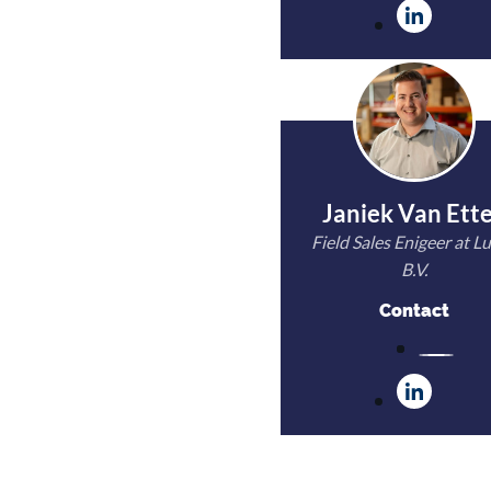
Janiek Van Ett
Field Sales Enigeer at Lu
B.V.
Contact