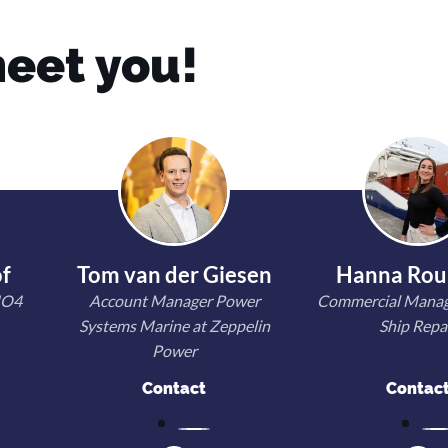
meet you!
f
Tom van der Giesen
Hanna Ro
MO4
Account Manager Power
Commercial Manag
Systems Marine at Zeppelin
Ship Repa
Power
Contact
Contac