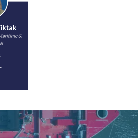
Tiktak
Maritime &
NL
t