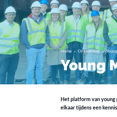
Home
Ons aanbod
Young
Young M
Het platform van young 
elkaar tijdens een kenn