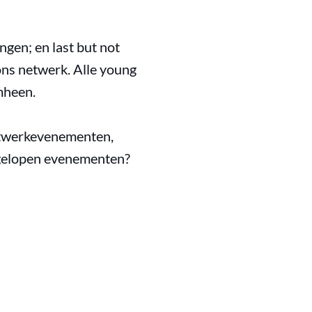
ingen; en last but not
ons netwerk. Alle young
mheen.
netwerkevenementen,
fgelopen evenementen?