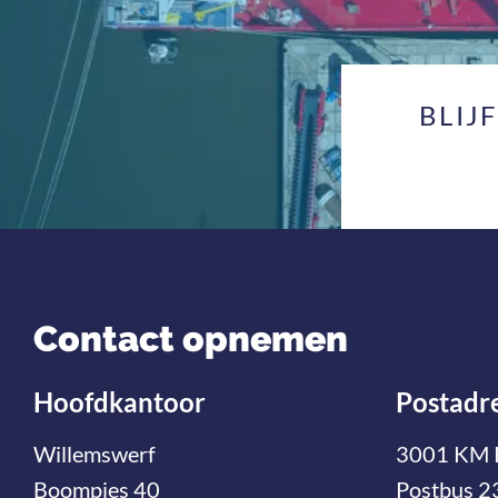
BLIJ
Contact opnemen
Hoofdkantoor
Postadr
Willemswerf
3001 KM 
Boompjes 40
Postbus 2