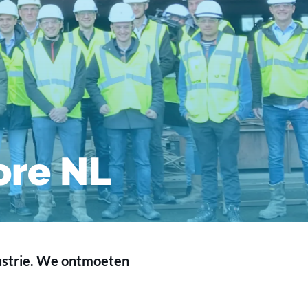
ore NL
dustrie. We ontmoeten