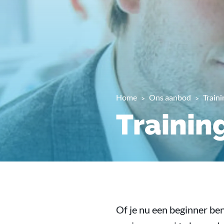
Home
Ons aanbod
Train
Trainin
Of je nu een beginner ben