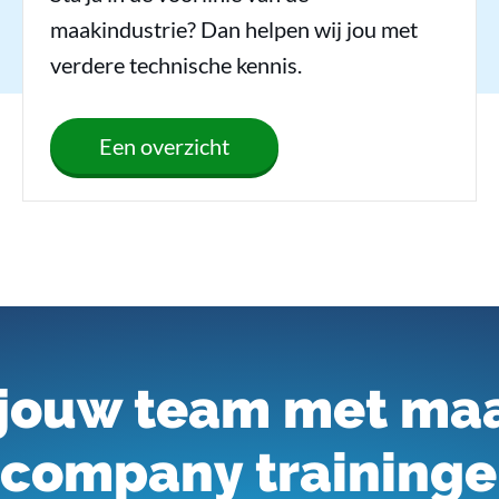
maakindustrie? Dan helpen wij jou met
verdere technische kennis.
Een overzicht
 jouw team met ma
ncompany traininge