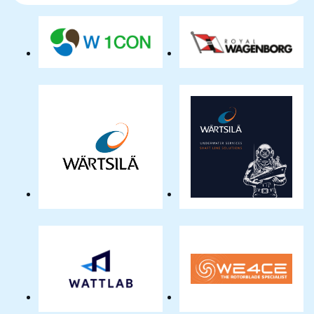
naam
W1CON
Wagenborg
BV
Offshore
Holding
BV
Wärtsilä
Wärtsilä
Netherlands
Underwater
Services
Wattlab
We4Ce
-
the