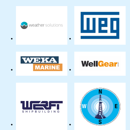
Rotorblade
Specialist
Weather
WEG
Solutions
Benelux
NL
NV
B.V.
WEKA
WellGear
Marine
Group
BV
Werft
West
Shipbuilding
Coast
International