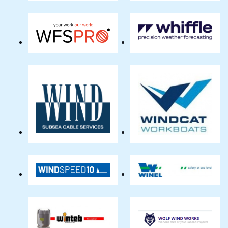
Drilling
Supply
BV
WFS
Whiffle
PRO
WIND
Windcat
Cable
Workboats
Services
BV
Windspeed
Winel
10
BV
Winteb
Wolf