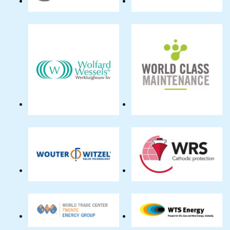
BV
Wind
Works
Wolfard
World
&
Class
Wessels
Maintenance
Werktuigbouw
BV
Wouter
WRS
Witzel
Cathodic
Eurovalve
Protection
BV
BV
WTC
WTS
Twente
Energy