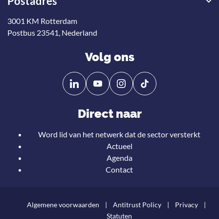
Postadres
3001 KM Rotterdam
Postbus 23541, Nederland
Volg ons
Volg
Volg
ons
ons
op
op
Direct naar
Linkedin
YouTube
Word lid van het netwerk dat de sector versterkt
Actueel
Agenda
Contact
Algemene voorwaarden
Antitrust Policy
Privacy
Statuten