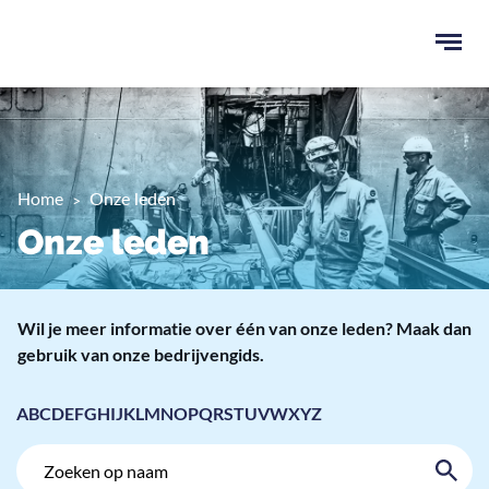
Ope
men
u
ken
Home
Onze leden
Onze leden
Wil je meer informatie over één van onze leden? Maak dan
gebruik van onze bedrijvengids.
A
B
C
D
E
F
G
H
I
J
K
L
M
N
O
P
Q
R
S
T
U
V
W
X
Y
Z
Zoek
Zoek
op