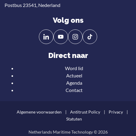
Postbus 23541, Nederland
Volg ons
Volg
Volg
ons
ons
op
op
Direct naar
Linkedin
YouTube
Word lid
Actueel
Agenda
Contact
Algemene voorwaarden
Antitrust Policy
Privacy
Statuten
Netherlands Maritime Technology © 2026
Teru