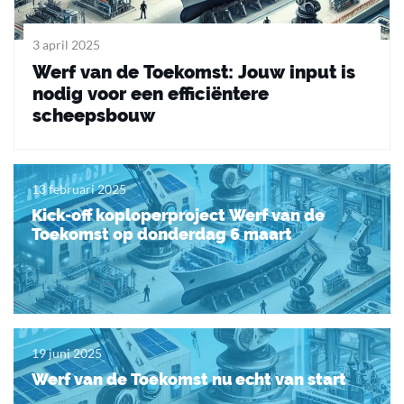
3 april 2025
Werf van de Toekomst: Jouw input is
nodig voor een efficiëntere
scheepsbouw
13 februari 2025
Kick-off koploperproject Werf van de
Toekomst op donderdag 6 maart
19 juni 2025
Werf van de Toekomst nu echt van start