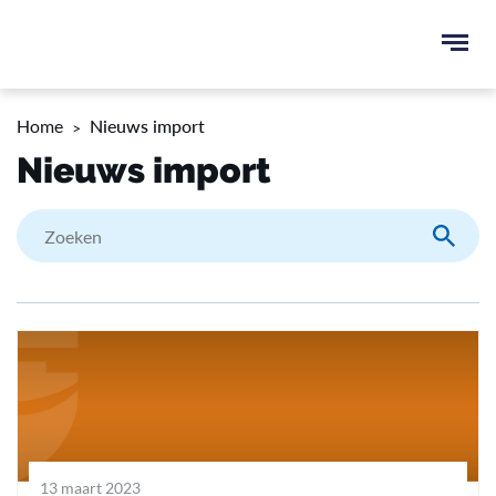
Ope
men
u
Home
Nieuws import
ken
Nieuws import
Zoeke
13 maart 2023