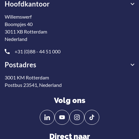
Hoofdkantoor
Willemswerf
Boompjes 40
3011 XB Rotterdam
Nederland
+31 (0)88 - 44 51 000
Postadres
3001 KM Rotterdam
Postbus 23541, Nederland
Volg ons
Volg
Volg
ons
ons
op
op
Direct naar
Linkedin
YouTube