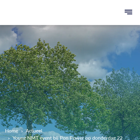
Ope
men
u
ken
Home
Actueel
Young NMT event bij Pon Power op donderdag 22