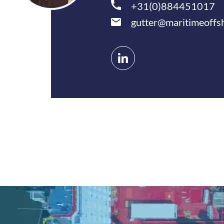
+31(0)884451017
gutter@maritimeoffsh
Connect
op
LinkedIn