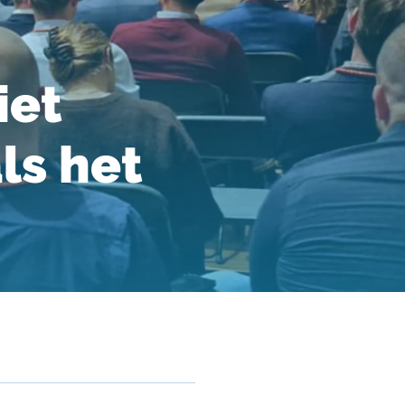
iet
ls het