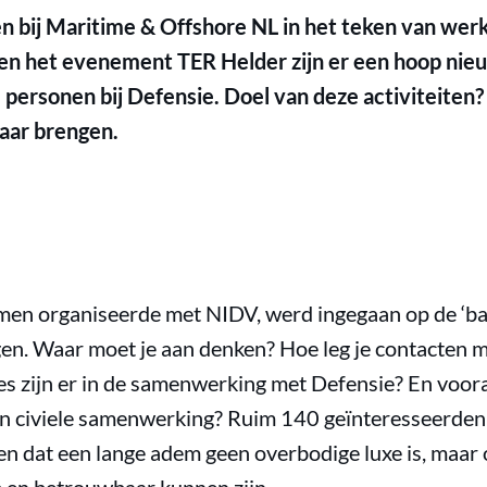
en bij Maritime & Offshore NL in het teken van we
en het evenement TER Helder zijn er een hoop nie
e personen bij Defensie. Doel van deze activiteiten
kaar brengen.
amen organiseerde met NIDV, werd ingegaan op de ‘bas
gen. Waar moet je aan denken? Hoe leg je contacten m
s zijn er in de samenwerking met Defensie? En vooral
en civiele samenwerking? Ruim 140 geïnteresseerden 
n en dat een lange adem geen overbodige luxe is, maa