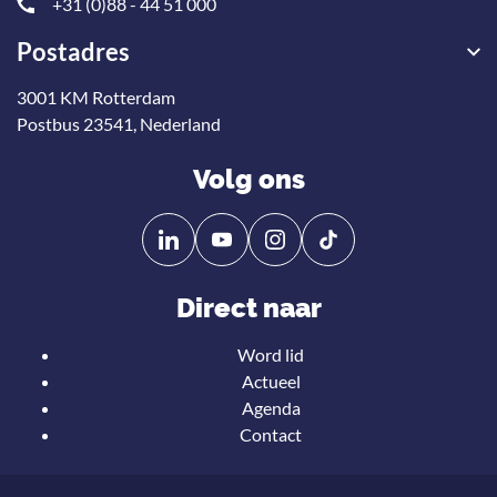
+31 (0)88 - 44 51 000
Postadres
3001 KM Rotterdam
Postbus 23541, Nederland
Volg ons
Volg
Volg
ons
ons
op
op
Direct naar
Linkedin
YouTube
Word lid
Actueel
Agenda
Contact