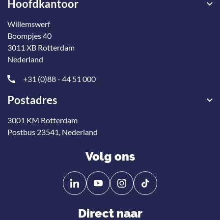
Hoofdkantoor
Willemswerf
Boompjes 40
3011 XB Rotterdam
Nederland
+31 (0)88 - 44 51 000
Postadres
3001 KM Rotterdam
Postbus 23541, Nederland
Volg ons
Volg
Volg
ons
ons
op
op
Direct naar
Linkedin
YouTube