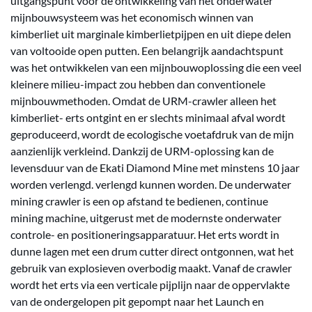
uitgangspunt voor de ontwikkeling van het onderwater
mijnbouwsysteem was het economisch winnen van
kimberliet uit marginale kimberlietpijpen en uit diepe delen
van voltooide open putten. Een belangrijk aandachtspunt
was het ontwikkelen van een mijnbouwoplossing die een veel
kleinere milieu-impact zou hebben dan conventionele
mijnbouwmethoden. Omdat de URM-crawler alleen het
kimberliet- erts ontgint en er slechts minimaal afval wordt
geproduceerd, wordt de ecologische voetafdruk van de mijn
aanzienlijk verkleind. Dankzij de URM-oplossing kan de
levensduur van de Ekati Diamond Mine met minstens 10 jaar
worden verlengd. verlengd kunnen worden. De underwater
mining crawler is een op afstand te bedienen, continue
mining machine, uitgerust met de modernste onderwater
controle- en positioneringsapparatuur. Het erts wordt in
dunne lagen met een drum cutter direct ontgonnen, wat het
gebruik van explosieven overbodig maakt. Vanaf de crawler
wordt het erts via een verticale pijplijn naar de oppervlakte
van de ondergelopen pit gepompt naar het Launch en