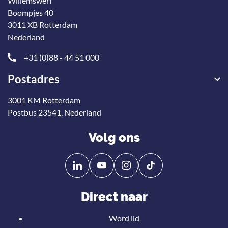
Willemswerf
Boompjes 40
3011 XB Rotterdam
Nederland
+31 (0)88 - 44 51 000
Postadres
3001 KM Rotterdam
Postbus 23541, Nederland
Volg ons
Volg
Volg
ons
ons
op
op
Direct naar
Linkedin
YouTube
Word lid