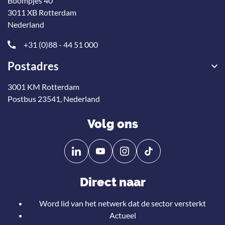
Boompjes 40
3011 XB Rotterdam
Nederland
+31 (0)88 - 44 51 000
Postadres
3001 KM Rotterdam
Postbus 23541, Nederland
Volg ons
Volg
Volg
ons
ons
op
op
Direct naar
Linkedin
YouTube
Word lid van het netwerk dat de sector versterkt
Actueel