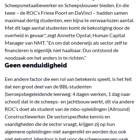
Scheepsmetaalbewerker en Scheepsbouwer bieden. En die
twee – de ROC’s Friese Poort en DaVinci – hadden samen
maximaal dertig studenten, een bijna te verwaarlozen aantal.
Met dit lage aantal studenten komt de bekostiging door de
overheid in gevaar", zegt Annette Opstal, Human Capital
Manager van NMT. “En om dat onderwijs als sector zelf te
financieren is eigenlijk niet haalbaar. Dus ontstond de
noodzaak om het anders in te richten.”
Geen eenduidigheid
Een andere factor die een rol van betekenis speelt, is het feit
dat een groot deel van de BBL-studenten
(beroepsbegeleidende leerweg: 4 dagen werken, 1 dag naar
school) dat in de scheeps- en jachtbouw werkt, dit via andere
ROC’s doet als student van de mbo-opleidingen (Allround)
Constructiewerker. De sectorspecifieke kennis en
vaardigheden die de sector vraagt, krijgen zij op hun
algemene opleidingen niet aangereikt en worden dus ook
niet getoetst. Hierdoor is het voor de scheepswerven vaak