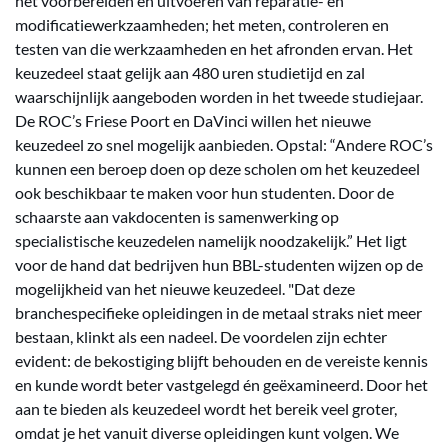
het voorbereiden en uitvoeren van reparatie- en
modificatiewerkzaamheden; het meten, controleren en
testen van die werkzaamheden en het afronden ervan. Het
keuzedeel staat gelijk aan 480 uren studietijd en zal
waarschijnlijk aangeboden worden in het tweede studiejaar.
De ROC’s Friese Poort en DaVinci willen het nieuwe
keuzedeel zo snel mogelijk aanbieden. Opstal: “Andere ROC’s
kunnen een beroep doen op deze scholen om het keuzedeel
ook beschikbaar te maken voor hun studenten. Door de
schaarste aan vakdocenten is samenwerking op
specialistische keuzedelen namelijk noodzakelijk.” Het ligt
voor de hand dat bedrijven hun BBL-studenten wijzen op de
mogelijkheid van het nieuwe keuzedeel. "Dat deze
branchespecifieke opleidingen in de metaal straks niet meer
bestaan, klinkt als een nadeel. De voordelen zijn echter
evident: de bekostiging blijft behouden en de vereiste kennis
en kunde wordt beter vastgelegd én geëxamineerd. Door het
aan te bieden als keuzedeel wordt het bereik veel groter,
omdat je het vanuit diverse opleidingen kunt volgen. We