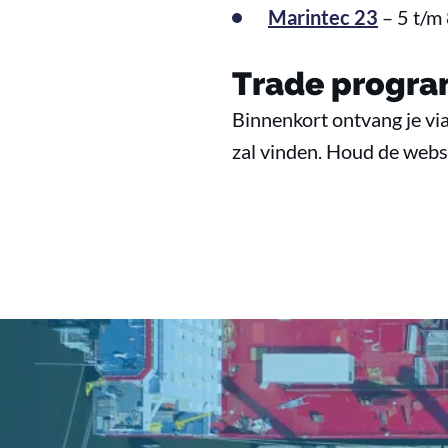
Marintec 23
– 5 t/m
Trade progra
Binnenkort ontvang je via
zal vinden. Houd de websi