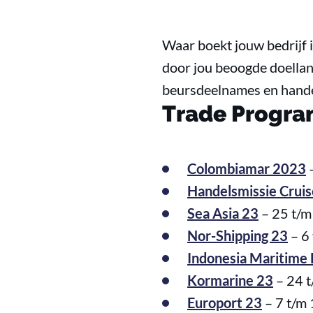
Waar boekt jouw bedrijf i
door jou beoogde doellan
beursdeelnames en handelsm
Trade Progr
Colombiamar 2023
–
Handelsmissie Crui
Sea Asia 23
– 25 t/m
Nor-Shipping 23
– 6
Indonesia Maritime
Kormarine 23
– 24 
Europort 23
– 7 t/m