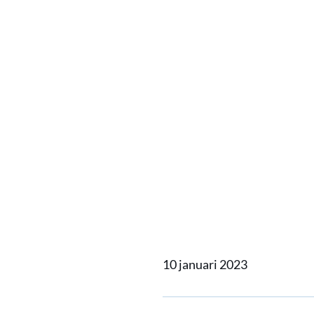
Home
Actueel
Trade Pro
Trade 
Vol)
10 januari 2023