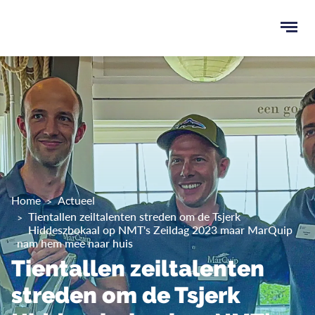
Ope
men
u
ken
Home
Actueel
Tientallen zeiltalenten streden om de Tsjerk
Hiddeszbokaal op NMT's Zeildag 2023 maar MarQuip
nam hem mee naar huis
Tientallen zeiltalenten
streden om de Tsjerk