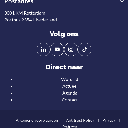
Postadres
3001 KM Rotterdam
Postbus 23541, Nederland
Volg ons
Volg
Volg
ons
ons
op
op
Direct naar
Linkedin
YouTube
Word lid
Actueel
Agenda
Contact
Algemene voorwaarden
Antitrust Policy
Privacy
Statuten