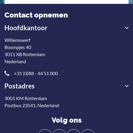
Contact opnemen
Hoofdkantoor
Willemswerf
Boompjes 40
3011 XB Rotterdam
Nederland
+31 (0)88 - 44 51 000
Postadres
3001 KM Rotterdam
Postbus 23541, Nederland
Volg ons
Volg
Volg