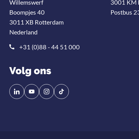
Willemswerf
3001 KM 
Boompjes 40
Postbus 2
3011 XB Rotterdam
Nederland
+31 (0)88 - 44 51 000
Volg ons
Volg
Volg
ons
ons
op
op
Linkedin
YouTube