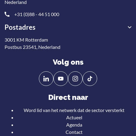
Nederland
+31 (0)88 - 44 51 000
Postadres
3001 KM Rotterdam
Postbus 23541, Nederland
Volg ons
Volg
Volg
ons
ons
op
op
Direct naar
Linkedin
YouTube
Word lid van het netwerk dat de sector versterkt
Actueel
Agenda
Contact