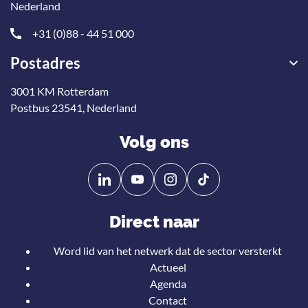
Nederland
+31 (0)88 - 44 51 000
Postadres
3001 KM Rotterdam
Postbus 23541, Nederland
Volg ons
Volg
Volg
ons
ons
op
op
Direct naar
Linkedin
YouTube
Word lid van het netwerk dat de sector versterkt
Actueel
Agenda
Contact