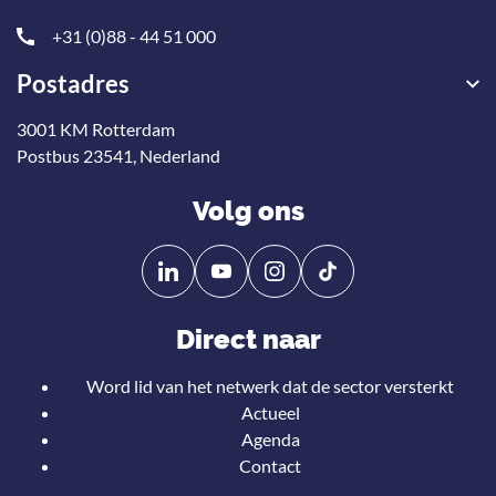
+31 (0)88 - 44 51 000
Postadres
3001 KM Rotterdam
Postbus 23541, Nederland
Volg ons
Volg
Volg
ons
ons
op
op
Direct naar
Linkedin
YouTube
Word lid van het netwerk dat de sector versterkt
Actueel
Agenda
Contact