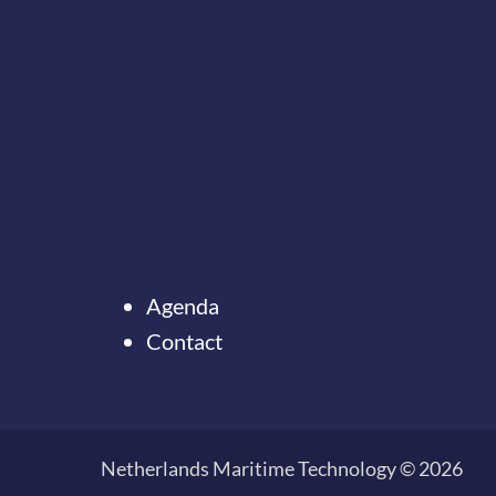
Agenda
Contact
Ter
naar
de
Netherlands Maritime Technology © 2026
top