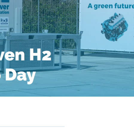
ven H2
 Day