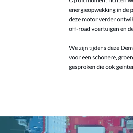
Op dit moment richten we
energieopwekking in de pr
deze motor verder ontwi
off-road voertuigen en d
We zijn tijdens deze Dem
voor een schonere, groe
gesproken die ook geïnter