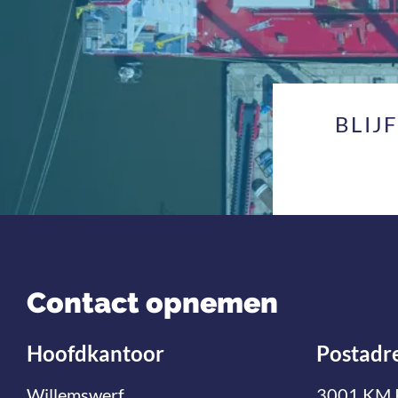
BLIJ
Contact opnemen
Hoofdkantoor
Postadr
Willemswerf
3001 KM 