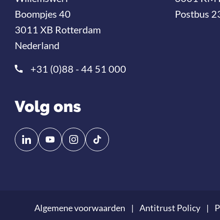
Boompjes 40
Postbus 2
3011 XB Rotterdam
Nederland
+31 (0)88 - 44 51 000
Volg ons
Volg
Volg
ons
ons
op
op
Linkedin
YouTube
Algemene voorwaarden
Antitrust Policy
P