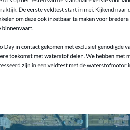
 ons op het testen van de stationaire versie voor la
aktijk. De eerste veldtest start in mei. Kijkend naar
kkelen om deze ook inzetbaar te maken voor bredere
e binnenvaart.
o Day in contact gekomen met exclusief genodigde va
nere toekomst met waterstof delen. We hebben met m
esseerd zijn in een veldtest met de waterstofmotor i