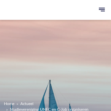
Ope
men
u
ken
Home
Actueel
Studievereniging UNFC en C-Job organiseren