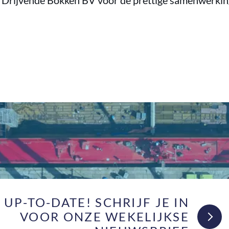
rijvende Bokken BV voor de prettige samenwerking
F UP-TO-DATE! SCHRIJF JE IN
VOOR ONZE WEKELIJKSE