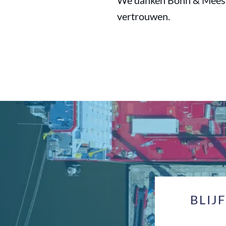
We danken Bonn & Mees D
vertrouwen.
BLIJ