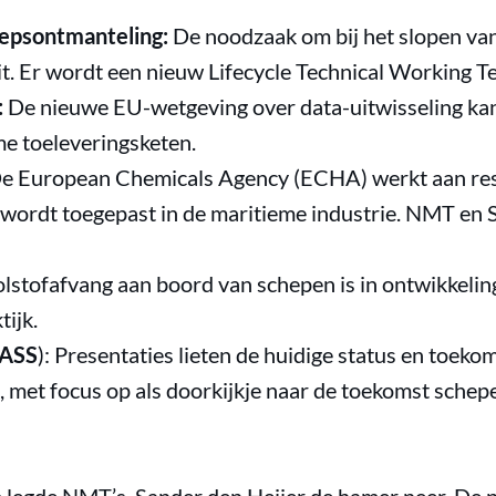
eepsontmanteling:
De noodzaak om bij het slopen va
it. Er wordt een nieuw Lifecycle Technical Working T
:
De nieuwe EU-wetgeving over data-uitwisseling ka
e toeleveringsketen.
e European Chemicals Agency (ECHA) werkt aan rest
l wordt toegepast in de maritieme industrie. NMT en
stofafvang aan boord van schepen is in ontwikkeling
tijk.
MASS
): Presentaties lieten de huidige status en toek
 met focus op als doorkijkje naar de toekomst schepe