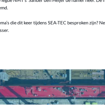
p legde NMT’s Sander den Heijer de hamer neer. De 
oemd.
ema’s die dit keer tijdens SEA-TEC besproken zijn? 
sser.