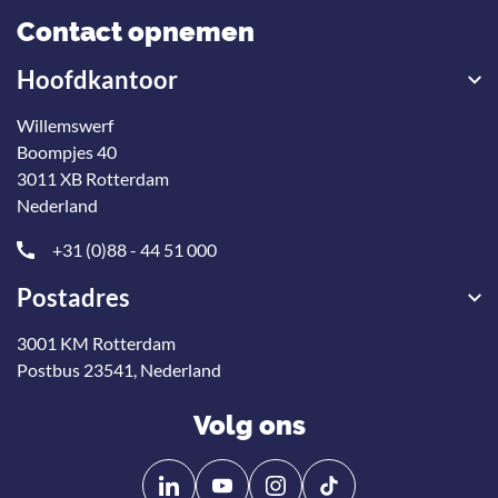
Contact opnemen
Hoofdkantoor
Willemswerf
Boompjes 40
3011 XB Rotterdam
Nederland
+31 (0)88 - 44 51 000
Postadres
3001 KM Rotterdam
Postbus 23541, Nederland
Volg ons
Volg
Volg