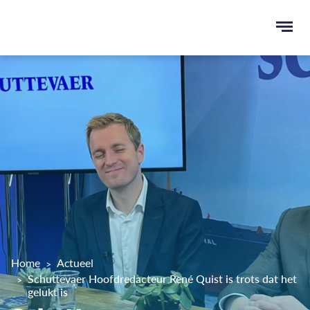
Ope
men
u
ken
Home
Actueel
Schuttevaer Hoofdredacteur René Quist is trots dat het
gelukt is