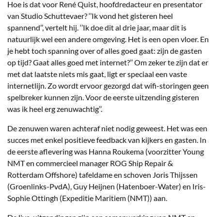
Hoe is dat voor René Quist, hoofdredacteur en presentator
van Studio Schuttevaer? ‘’Ik vond het gisteren heel
spannend’’, vertelt hij. ‘’Ik doe dit al drie jaar, maar dit is
natuurlijk wel een andere omgeving. Het is een open vloer. En
je hebt toch spanning over of alles goed gaat: zijn de gasten
op tijd? Gaat alles goed met internet?’’ Om zeker te zijn dat er
met dat laatste niets mis gaat, ligt er speciaal een vaste
internetlijn. Zo wordt ervoor gezorgd dat wifi-storingen geen
spelbreker kunnen zijn. Voor de eerste uitzending gisteren
was ik heel erg zenuwachtig’’.
De zenuwen waren achteraf niet nodig geweest. Het was een
succes met enkel positieve feedback van kijkers en gasten. In
de eerste aflevering was Hanna Roukema (voorzitter Young
NMT en commercieel manager ROG Ship Repair &
Rotterdam Offshore) tafeldame en schoven Joris Thijssen
(Groenlinks-PvdA), Guy Heijnen (Hatenboer-Water) en Iris-
Sophie Ottingh (Expeditie Maritiem (NMT)) aan.