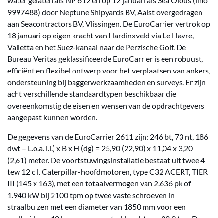
water gelaten als NP 612 en op 12 januari als Sea Olous (
imo
9997488) door Neptune Shipyards BV, Aalst overgedragen
aan Seacontractors BV, Vlissingen. De EuroCarrier vertrok op
18 januari op eigen kracht van Hardinxveld via Le Havre,
Valletta en het Suez-kanaal naar de Perzische Golf. De
Bureau Veritas geklassificeerde EuroCarrier is een robuust,
efficiënt en flexibel ontwerp voor het verplaatsen van ankers,
ondersteuning bij baggerwerkzaamheden en surveys. Er zijn
acht verschillende standaardtypen beschikbaar die
overeenkomstig de eisen en wensen van de opdrachtgevers
aangepast kunnen worden.
De gegevens van de EuroCarrier 2611 zijn: 246 bt, 73 nt, 186
dwt – L.o.a. l.l.) x B x H (dg) = 25,90 (22,90) x 11,04 x 3,20
(2,61) meter. De voortstuwingsinstallatie bestaat uit twee 4
tew 12 cil. Caterpillar-hoofdmotoren, type C32 ACERT, TIER
III (145 x 163), met een totaalvermogen van 2.636 pk of
1.940 kW bij 2100 tpm op twee vaste schroeven in
straalbuizen met een diameter van 1850 mm voor een