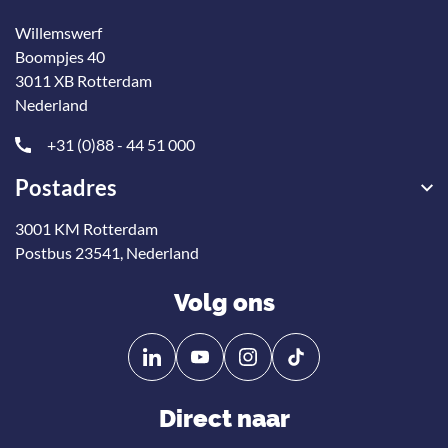
Willemswerf
Boompjes 40
3011 XB Rotterdam
Nederland
+31 (0)88 - 44 51 000
Postadres
3001 KM Rotterdam
Postbus 23541, Nederland
Volg ons
Volg
Volg
ons
ons
op
op
Direct naar
Linkedin
YouTube