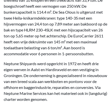
snelheid van 10 knopen en een trekkracht van 33,9 ton. De
boegschroef heeft een vermogen van 250 kW. De
bunkercapaciteit is 114.4 m³. De Sea Olous is uitgerust met
twee Heila-knikarmdekkranen: type 140-3S met een
hijsvermogen van 24,4 ton op 7,89 meter aan bakboord op de
bak en type HLRM 230-4SLK met een hijscapaciteit van 26
ton op 5,65 meter op het achterschip. De EuroCarrier 2611
heeft een vrije dekruimte van 145 m² met een maximaal
toelaatbare belasting van 6 ton/m². Aan boord is
accommodatie voor 6 personen in 1-persoonsbutten.
Neptune Shipyards werd opgericht in 1972 en heeft drie
eigen werven in Aalst en Hardinxveld en een vestiging in
Groningen. De onderneming is gespecialiseerd in nieuwbouw
van een breed scala aan werkboten en pontons voor de
offshore en baggerindustrie, reparaties en conversies. Via
Neptune Marine Services kan het materieel ook in (langdurig)
charter worden genomen.