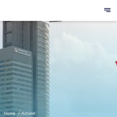
Ope
men
u
ken
Home
Actueel