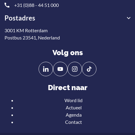
+31 (0)88 - 44 51 000
Postadres
3001 KM Rotterdam
Postbus 23541, Nederland
Volg ons
Volg
Volg
ons
ons
op
op
Direct naar
Linkedin
YouTube
Word lid
Actueel
Agenda
Contact