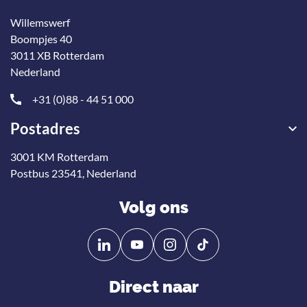
Willemswerf
Boompjes 40
3011 XB Rotterdam
Nederland
+31 (0)88 - 44 51 000
Postadres
3001 KM Rotterdam
Postbus 23541, Nederland
Volg ons
Volg
Volg
ons
ons
op
op
Direct naar
Linkedin
YouTube