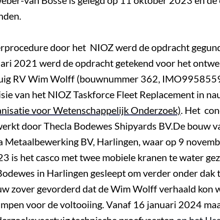
eber-van Bosse is gelegd op 11 oktober 2023 en de 
inden.
erprocedure door het NIOZ werd de opdracht gegu
ari 2021 werd de opdracht getekend voor het ontwe
tuig RV Wim Wolff (bouwnummer 362, IMO9958559)
isie van het NIOZ Taskforce Fleet Replacement in 
nisatie voor Wetenschappelijk Onderzoek)
. Het con
werkt door Thecla Bodewes Shipyards BV.De bouw v
ra Metaalbewerking BV, Harlingen, waar op 9 novemb
23 is het casco met twee mobiele kranen te water ge
 Bodewes in Harlingen gesleept om verder onder dak
w zover gevorderd dat de Wim Wolff verhaald kon
mpen voor de voltooiing
. Vanaf 16 januari 2024 maa