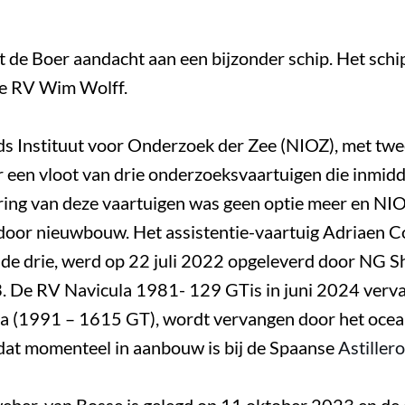
 de Boer aandacht aan een bijzonder schip. Het schi
de RV Wim Wolff.
s Instituut voor Onderzoek der Zee (NIOZ), met twee
r een vloot van drie onderzoeksvaartuigen die inmidde
ring van deze vaartuigen was geen optie meer en NI
 door nieuwbouw. Het assistentie-vaartuig Adriae
 de drie, werd op 22 juli 2022 opgeleverd door NG S
63. De RV Navicula 1981- 129 GTis in juni 2024 ver
ia (1991 – 1615 GT), wordt vervangen door het ocea
at momenteel in aanbouw is bij de Spaanse
Astiller