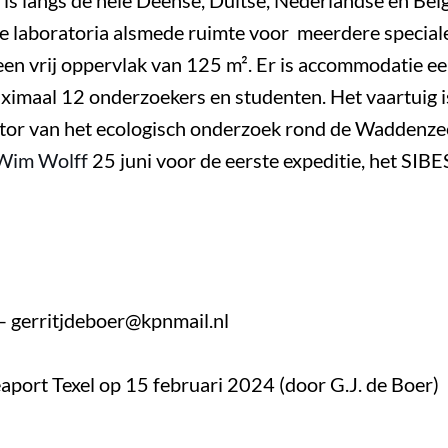
is langs de hele Deense, Duitse, Nederlandse en Belg
oge laboratoria alsmede ruimte voor meerdere specia
een vrij oppervlak van 125 m². Er is accommodatie e
aximaal 12 onderzoekers en studenten. Het vaartuig
tor van het ecologisch onderzoek rond de Waddenze
 Wim Wolff
25 juni voor de eerste expeditie, het SIBE
r – gerritjdeboer@kpnmail.nl
aport Texel op 15 februari 2024 (door G.J. de Boer)