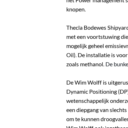
het Power management s
knopen.
Thecla Bodewes Shipyard
met een voortstuwing die
mogelijk geheel emissievri
Oil).
De installatie is vo
zoals methanol.
De bunker
De Wim Wolff is uitgerus
Dynamic Positioning (DP
wetenschappelijk onderz
een diepgang van slechts
om te kunnen droogvalle