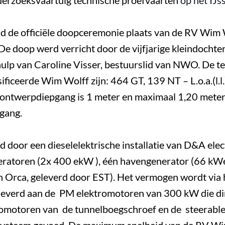
erzoeksvaartuig technische proefvaarten
op het IJs
 de officiële doopceremonie plaats van de RV Wim W
De doop werd verricht door de vijfjarige kleindocht
 hulp van Caroline Visser, bestuurslid van NWO.
De t
sificeerde Wim Wolff zijn:
464 GT, 139 NT – L.o.a.(l.l
e ontwerpdiepgang is 1 meter en maximaal
1,20 meter.
pgang.
 door een dieselelektrische installatie van D&A elect
ratoren (2x 400 ekW ), één havengenerator (66 kWe
 Orca, geleverd door EST). Het vermogen wordt via
verd aan de PM elektromotoren van 300 kW die dir
romotoren van de tunnelboegschroef en de steerable