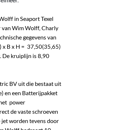
selmeer.
olff in Seaport Texel
er van Wim Wolff, Charly
echnische gegevens van
.) x B x H = 37,50(35,65)
 De kruiplijn is 8,90
ric BV uit die bestaat uit
) en een Batterijpakket
 het power
ect de vaste schroeven
 jet worden tevens door