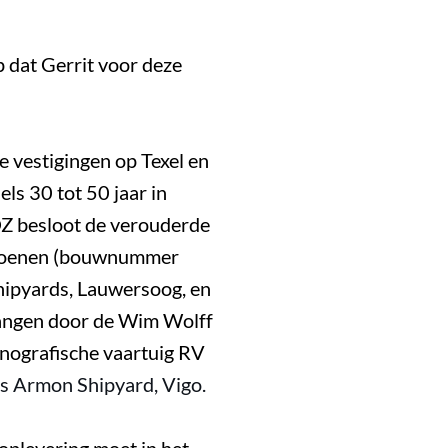
p dat Gerrit voor deze
 vestigingen op Texel en
ls 30 tot 50 jaar in
OZ besloot de verouderde
n Coenen (bouwnummer
hipyards, Lauwersoog, en
vangen door de Wim Wolff
nografische vaartuig RV
os Armon Shipyard, Vigo.