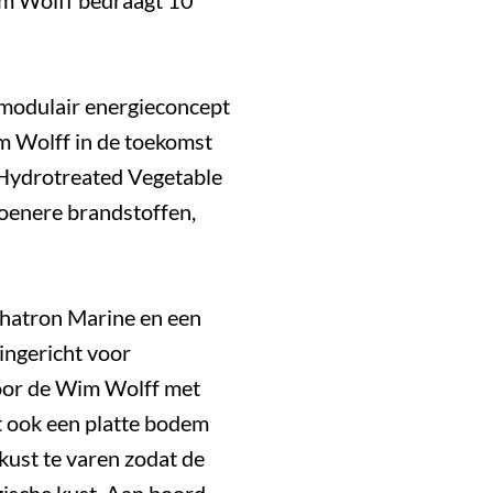
m Wolff bedraagt 10
modulair energieconcept
im Wolff in de toekomst
ydrotreated Vegetable
roenere brandstoffen,
phatron Marine en een
ingericht voor
oor de Wim Wolff met
t ook een platte bodem
 kust te varen zodat de