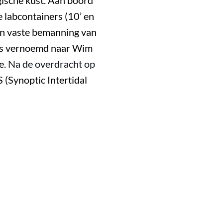
ische kust.
Aan boord
le
labcontainers (10’ en
en vaste bemanning van
 is vernoemd naar Wim
e.
Na de overdracht op
S (Synoptic Intertidal