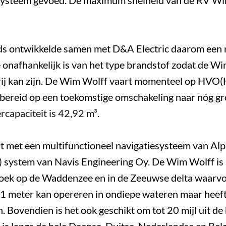
ysteem gevoed. De maximum snelheid van de RV Wi
s ontwikkelde samen met D&A Electric daarom een 
 onafhankelijk is van het type brandstof zodat de W
j kan zijn.
De Wim Wolff vaart momenteel op HVO(H
orbereid op een toekomstige omschakeling naar nóg g
capaciteit is 42,92 m³.
t met een multifunctioneel navigatiesysteem van Al
) system van Navis Engineering Oy.
De Wim Wolff is 
oek op de Waddenzee en in de Zeeuwse delta waarv
 1 meter kan opereren in ondiepe wateren maar heef
n.
Bovendien is het ook geschikt om tot 20 mijl uit de