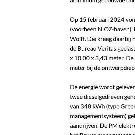
aluminium gebouwde ond
Op 15 februari 2024 vond
(voorheen NIOZ-haven).
Wolff. Die kreeg daarbij
de Bureau Veritas geclas
x 10,00 x 3,43 meter. D
meter bij de ontwerpdie
De energie wordt geleverd
twee dieselgedreven gene
van 348 kWh (type Green
managementsysteem) gele
aandrijven. De PM elekt