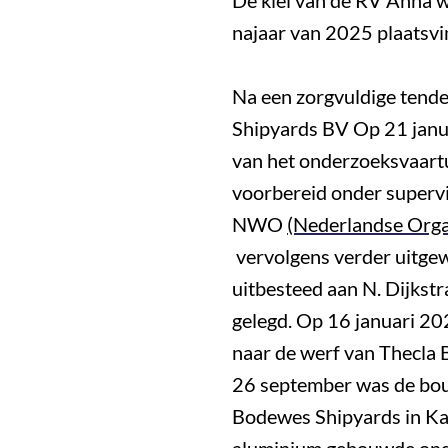
De kiel van de RV Anna w
najaar van 2025 plaatsv
Na een zorgvuldige tend
Shipyards BV Op 21 janu
van het onderzoeksvaar
voorbereid onder superv
NWO
(Nederlandse Orga
vervolgens verder uitge
uitbesteed aan N. Dijkst
gelegd. Op 16 januari 20
naar de werf van Thecla
26 september was de bou
Bodewes Shipyards in Ka