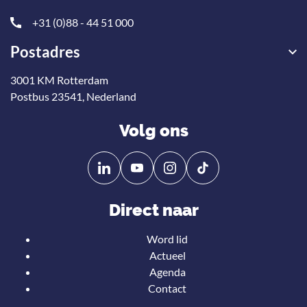
+31 (0)88 - 44 51 000
Postadres
3001 KM Rotterdam
Postbus 23541, Nederland
Volg ons
Volg
Volg
ons
ons
op
op
Direct naar
Linkedin
YouTube
Word lid
Actueel
Agenda
Contact