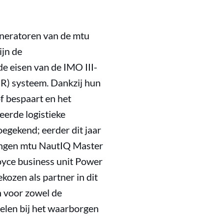
eneratoren van de mtu
ijn de
de eisen van de IMO III-
SCR) systeem. Dankzij hun
f bespaart en het
erde logistieke
oegekend; eerder dit jaar
singen mtu NautIQ Master
oyce business unit Power
kozen als partner in dit
n voor zowel de
pelen bij het waarborgen