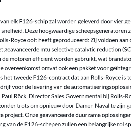
van elk F126-schip zal worden geleverd door vier g
 snelheid. Deze hoogwaardige scheepsgeneratoren z
Rolls-Royce ooit heeft geproduceerd: Zij voldoen aan 
het geavanceerde mtu selective catalytic reduction (
n de motoren efficiënt worden gebruikt, wat brandsto
e overeenkomst omvat ook een pakket voor geïntegre
is het tweede F126-contract dat aan Rolls-Royce is t
drijf voor de levering van de automatiseringsoplos
 Paul Röck, Director Sales Governmental bij Rolls-R
ijzonder trots om opnieuw door Damen Naval te zijn ge
uze project. Onze geavanceerde duurzame oplossinge
ing van de F126-schepen zullen een belangrijke rol s