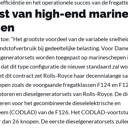
fficiëntie en het operationele succes van de fregatte
t van high-end marine
gen
oe: “Het grootste voordeel van de variabele snelheid
dstofverbruik bij gedeeltelijke belasting. Voor Dame
n generatorsets worden toegepast op marineschepen 
dat dit type configuratie de nieuwe standaard zal w
t dit contract zet Rolls-Royce haar decennialange 
hepen zoals de voorgaande fregatklassen F124 en F1
otoren en dieselgeneratorsets van Rolls-Royce. De di
veren voor het gecombineerde dieselelektrische en
teem (CODLAD) van de F126. Het CODLAD-voortstu
 dan 26 knopen. De eerste dieselgeneratorsets zull