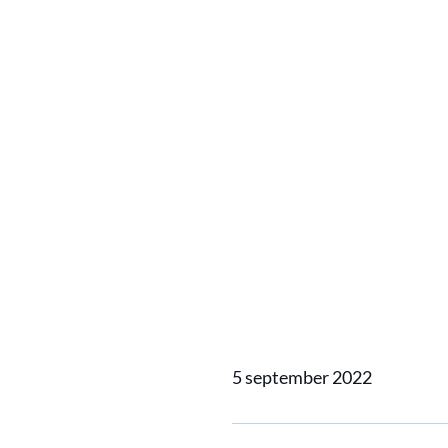
Home
Actueel
Rolls-Royc
Rolls-R
generat
5 september 2022