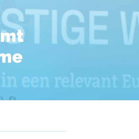
emt
eme