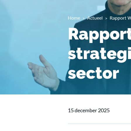
Home
Actueel
Rapport W
Rappor
strateg
sector
15 december 2025