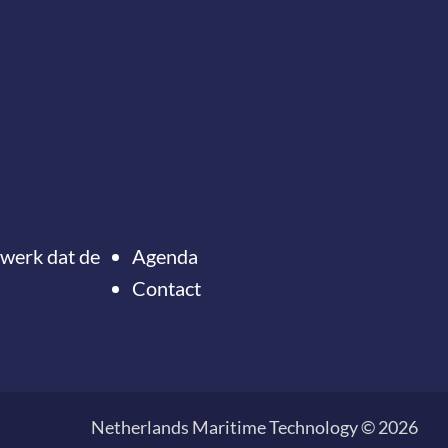
twerk dat de
Agenda
Contact
Onze nieuwsbrief
ontvangen?
Ter
naar
de
Netherlands Maritime Technology © 2026
top