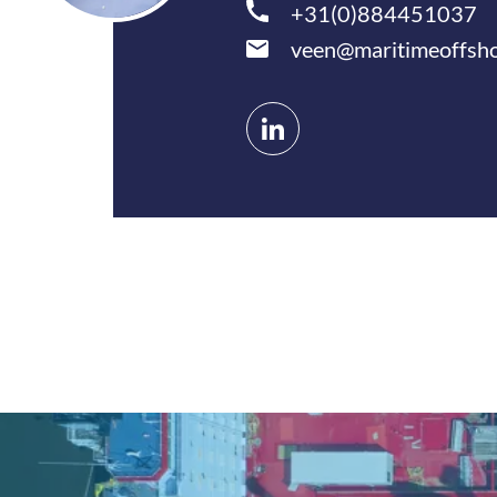
+31(0)884451037
veen@maritimeoffsho
Connect
op
LinkedIn