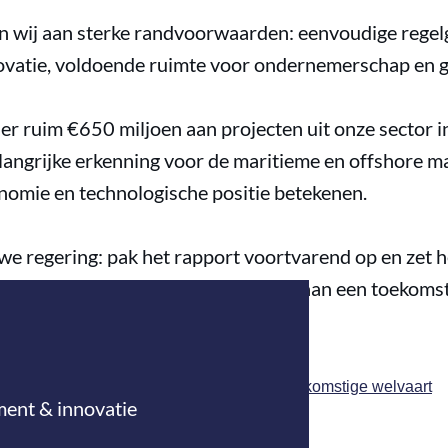
en wij aan sterke randvoorwaarden: eenvoudige regelg
nnovatie, voldoende ruimte voor ondernemerschap en g
is er ruim €650 miljoen aan projecten uit onze sector
langrijke erkenning voor de maritieme en offshore m
omie en technologische positie betekenen.
e regering: pak het rapport voortvarend op en zet he
id krachtig voort. Samen bouwen we aan een toekoms
rland.
en via
Rapport Wennink - De route naar toekomstige welvaart
ent & innovatie