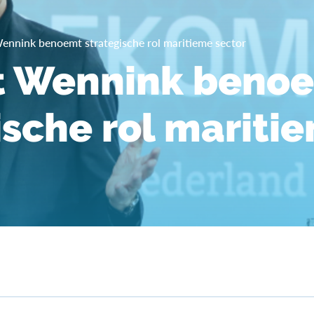
ennink benoemt strategische rol maritieme sector
t Wennink beno
ische rol mariti