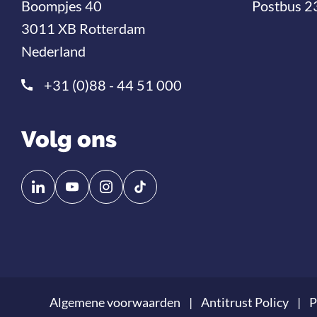
Boompjes 40
Postbus 2
3011 XB Rotterdam
Nederland
+31 (0)88 - 44 51 000
Volg ons
Volg
Volg
ons
ons
op
op
Linkedin
YouTube
Algemene voorwaarden
Antitrust Policy
P