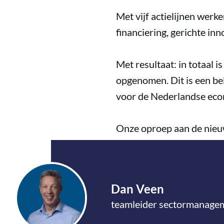
Met vijf actielijnen werk
financiering, gerichte i
Met resultaat: in totaal 
opgenomen. Dit is een be
voor de Nederlandse econ
Onze oproep aan de nieuw
maritieme industriebele
sector en een sterk Nede
Dan Veen
De rapporten zijn te download
teamleider sectormanagem