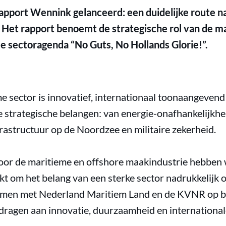
apport Wennink gelanceerd: een duidelijke route na
Het rapport benoemt de strategische rol van de mar
me sectoragenda “No Guts, No Hollands Glorie!”.
 sector is innovatief, internationaal toonaangevend 
strategische belangen: van energie-onafhankelijkheid
nfrastructuur op de Noordzee en militaire zekerheid.
oor de maritieme en offshore maakindustrie hebben 
t om het belang van een sterke sector nadrukkelijk 
amen met Nederland Maritiem Land en de KVNR op ba
jdragen aan innovatie, duurzaamheid en internationa