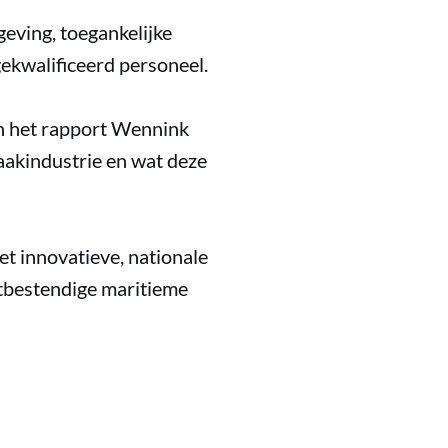
eving, toegankelijke
ekwalificeerd personeel.
 in het rapport Wennink
aakindustrie en wat deze
t innovatieve, nationale
tbestendige maritieme