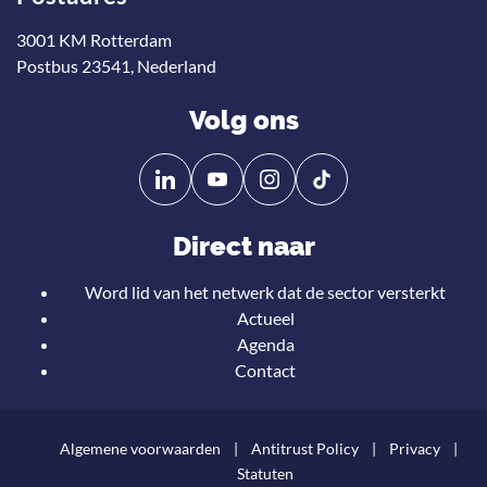
3001 KM Rotterdam
Postbus 23541, Nederland
Volg ons
Volg
Volg
ons
ons
op
op
Direct naar
Linkedin
YouTube
Word lid van het netwerk dat de sector versterkt
Actueel
Agenda
Contact
Algemene voorwaarden
Antitrust Policy
Privacy
Statuten