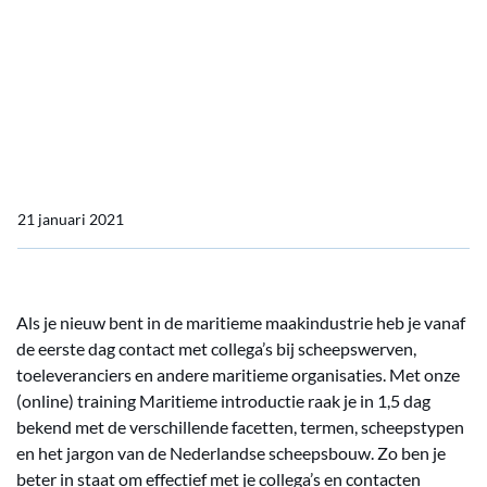
Raak in 1,5 dag bekend
met de maritieme sector
via de training Maritieme
introductie
21 januari 2021
Als je nieuw bent in de maritieme maakindustrie heb je vanaf
de eerste dag contact met collega’s bij scheepswerven,
toeleveranciers en andere maritieme organisaties. Met onze
(online) training Maritieme introductie raak je in 1,5 dag
bekend met de verschillende facetten, termen, scheepstypen
en het jargon van de Nederlandse scheepsbouw. Zo ben je
beter in staat om effectief met je collega’s en contacten