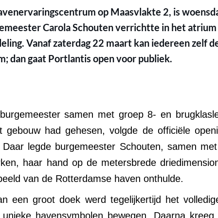
 havenervaringscentrum op Maasvlakte 2, is woens
emeester Carola Schouten verrichtte in het atrium
eling. Vanaf zaterdag 22 maart kan iedereen zelf d
; dan gaat Portlantis open voor publiek.
urgemeester samen met groep 8- en brugklaslee
et gebouw had gehesen, volgde de officiële openi
. Daar legde burgemeester Schouten, samen met 
rken, haar hand op de metersbrede driedimensio
 beeld van de Rotterdamse haven onthulde.
n een groot doek werd tegelijkertijd het volledi
lf unieke havensymbolen bewegen. Daarna kreeg