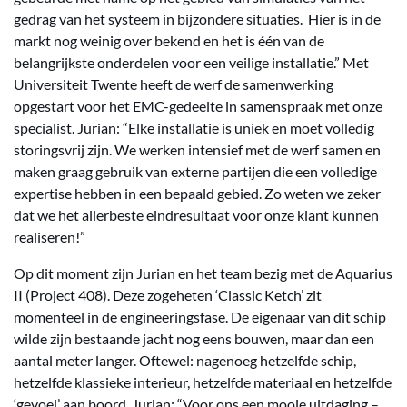
gedrag van het systeem in bijzondere situaties. Hier is in de
markt nog weinig over bekend en het is één van de
belangrijkste onderdelen voor een veilige installatie.” Met
Universiteit Twente heeft de werf de samenwerking
opgestart voor het EMC-gedeelte in samenspraak met onze
specialist. Jurian: “Elke installatie is uniek en moet volledig
storingsvrij zijn. We werken intensief met de werf samen en
maken graag gebruik van externe partijen die een volledige
expertise hebben in een bepaald gebied. Zo weten we zeker
dat we het allerbeste eindresultaat voor onze klant kunnen
realiseren!”
Op dit moment zijn Jurian en het team bezig met de Aquarius
II (Project 408). Deze zogeheten ‘Classic Ketch’ zit
momenteel in de engineeringsfase. De eigenaar van dit schip
wilde zijn bestaande jacht nog eens bouwen, maar dan een
aantal meter langer. Oftewel: nagenoeg hetzelfde schip,
hetzelfde klassieke interieur, hetzelfde materiaal en hetzelfde
‘gevoel’ aan boord. Jurian: “Voor ons een mooie uitdaging –