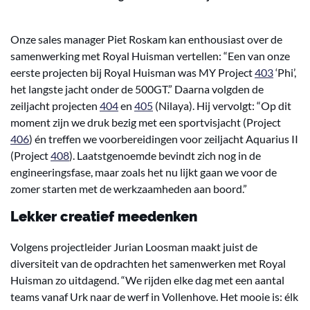
Onze sales manager Piet Roskam kan enthousiast over de
samenwerking met Royal Huisman vertellen: “Een van onze
eerste projecten bij Royal Huisman was MY Project
403
‘Phi’,
het langste jacht onder de 500GT.” Daarna volgden de
zeiljacht projecten
404
en
405
(Nilaya). Hij vervolgt: “Op dit
moment zijn we druk bezig met een sportvisjacht (Project
406
) én treffen we voorbereidingen voor zeiljacht Aquarius II
(Project
408
). Laatstgenoemde bevindt zich nog in de
engineeringsfase, maar zoals het nu lijkt gaan we voor de
zomer starten met de werkzaamheden aan boord.”
Lekker creatief meedenken
Volgens projectleider Jurian Loosman maakt juist de
diversiteit van de opdrachten het samenwerken met Royal
Huisman zo uitdagend. “We rijden elke dag met een aantal
teams vanaf Urk naar de werf in Vollenhove. Het mooie is: élk