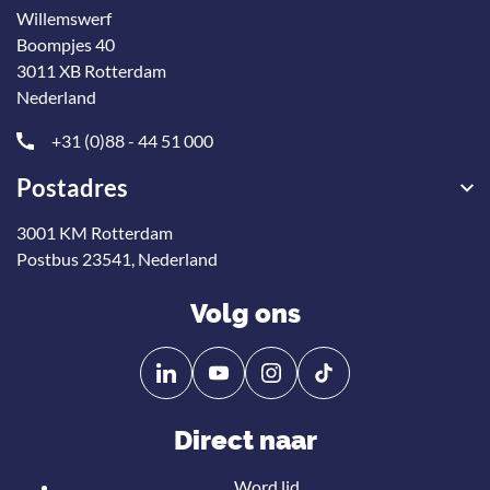
Willemswerf
Boompjes 40
3011 XB Rotterdam
Nederland
+31 (0)88 - 44 51 000
Postadres
3001 KM Rotterdam
Postbus 23541, Nederland
Volg ons
Volg
Volg
ons
ons
op
op
Direct naar
Linkedin
YouTube
Word lid