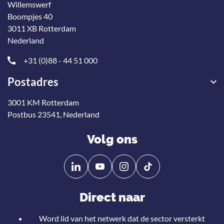
Willemswerf
Boompjes 40
3011 XB Rotterdam
Nederland
+31 (0)88 - 44 51 000
Postadres
3001 KM Rotterdam
Postbus 23541, Nederland
Volg ons
Volg
Volg
ons
ons
op
op
Direct naar
Linkedin
YouTube
Word lid van het netwerk dat de sector versterkt