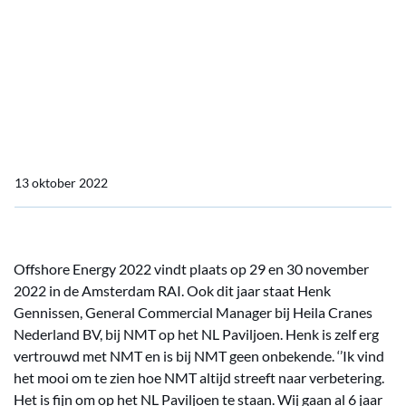
zonder corona!''
''Offshore Energy in
Amsterdam RAI, dit keer
écht zonder corona!''
13 oktober 2022
Offshore Energy 2022 vindt plaats op 29 en 30 november
2022 in de Amsterdam RAI. Ook dit jaar staat Henk
Gennissen, General Commercial Manager bij Heila Cranes
Nederland BV, bij NMT op het NL Paviljoen. Henk is zelf erg
vertrouwd met NMT en is bij NMT geen onbekende. ‘’Ik vind
het mooi om te zien hoe NMT altijd streeft naar verbetering.
Het is fijn om op het NL Paviljoen te staan. Wij gaan al 6 jaar