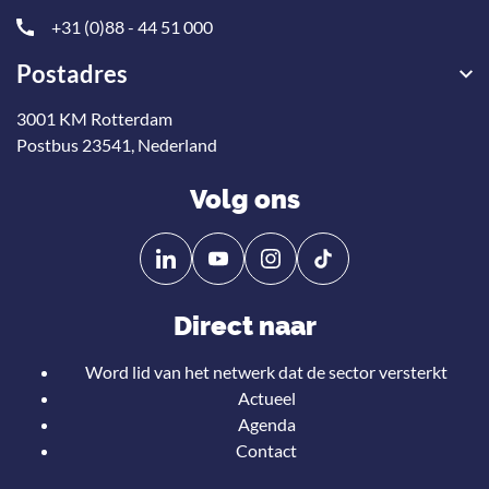
+31 (0)88 - 44 51 000
Postadres
3001 KM Rotterdam
Postbus 23541, Nederland
Volg ons
Volg
Volg
ons
ons
op
op
Direct naar
Linkedin
YouTube
Word lid van het netwerk dat de sector versterkt
Actueel
Agenda
Contact