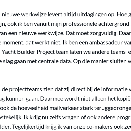
 nieuwe werkwijze levert altijd uitdagingen op. Hoe 
ijn, ook ik ben vanuit mijn professionele achtergrond 
van een nieuwe werkwijze. Dat moet zorgvuldig. Daa
e moment, dat werkt niet. Ik ben een ambassadeur va
t Yacht Builder Project team laten we andere teams e
de slag gaan met centrale data. Op die manier sluiten
n de projectteams zien dat zij direct bij de informat
lag kunnen gaan. Daarmee wordt niet alleen het kopi
ook de hoeveelheid mailverkeer sterk teruggedrong
tekelijk. Ik krijg nu zelfs vragen of ook andere pr
der. Tegelijkertijd krijg ik van onze co-makers ook ze