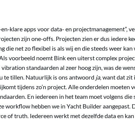
en-klare apps voor data- en projectmanagement”, ver
 projecten zijn one-offs. Projecten zien er dus iedere k
 die net zo flexibel is als wij en die steeds weer k
 Als voorbeeld noemt Bink een uiterst complex projec
 vibration standaarden al zeer hoog zijn, was de wen
 te tillen. Natuurlijk is ons antwoord
ja
, want dat zi
rijkomt tijdens zo’n project. Alle onderdelen moeten 
ndaarden. En iedereen in het team moet volgens die
e workflow hebben we in Yacht Builder aangepast. D
rce of truth. Iedereen werkt met dezelfde data en ka