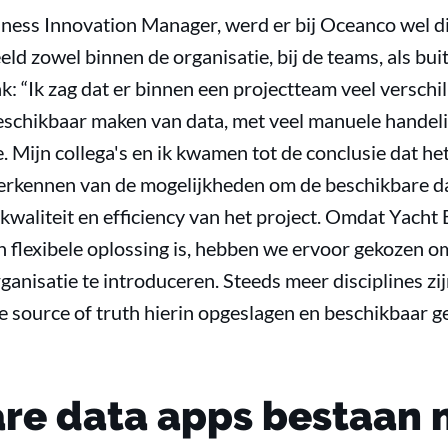
iness Innovation Manager, werd er bij Oceanco wel di
ld zowel binnen de organisatie, bij de teams, als buit
k: “Ik zag dat er binnen een projectteam veel versch
eschikbaar maken van data, met veel manuele handeli
. Mijn collega's en ik kwamen tot de conclusie dat he
verkennen van de mogelijkheden om de beschikbare da
 kwaliteit en efficiency van het project. Omdat Yacht
n flexibele oplossing is, hebben we ervoor gekozen o
anisatie te introduceren. Steeds meer disciplines zi
e source of truth hierin opgeslagen en beschikbaar 
are data apps bestaan n