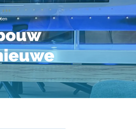
hten
tbouw
 nieuwe