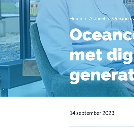
Home
Actueel
Oceanco ve
Oceanco
met dig
generat
14 september 2023