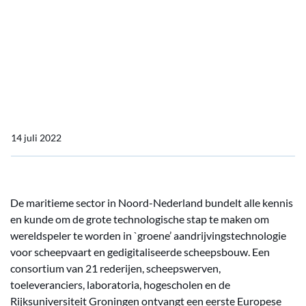
‘groene’ schepen
Noordelijke maritieme
sector wordt wereldspeler
‘groene’ schepen
14 juli 2022
De maritieme sector in Noord-Nederland bundelt alle kennis
en kunde om de grote technologische stap te maken om
wereldspeler te worden in `groene’ aandrijvingstechnologie
voor scheepvaart en gedigitaliseerde scheepsbouw. Een
consortium van 21 rederijen, scheepswerven,
toeleveranciers, laboratoria, hogescholen en de
Rijksuniversiteit Groningen ontvangt een eerste Europese