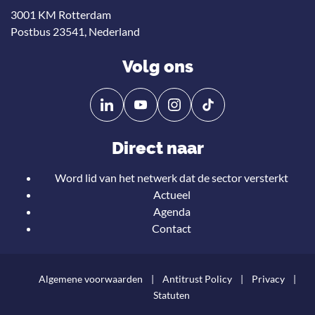
3001 KM Rotterdam
Postbus 23541, Nederland
Volg ons
Volg
Volg
ons
ons
op
op
Direct naar
Linkedin
YouTube
Word lid van het netwerk dat de sector versterkt
Actueel
Agenda
Contact
Algemene voorwaarden
Antitrust Policy
Privacy
Statuten