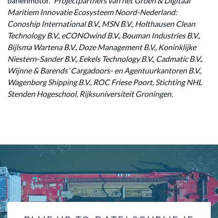
banenmotor.’’
Projectpartners van het Groen & Digitaal
Maritiem Innovatie Ecosysteem Noord-Nederland:
Conoship International B.V., MSN B.V., Holthausen Clean
Technology B.V., eCONOwind B.V., Bouman Industries B.V.,
Bijlsma Wartena B.V., Doze Management B.V., Koninklijke
Niestern-Sander B.V., Eekels Technology B.V., Cadmatic B.V.,
Wijnne & Barends’ Cargadoors- en Agentuurkantoren B.V.,
Wagenborg Shipping B.V., ROC Friese Poort, Stichting NHL
Stenden Hogeschool, Rijksuniversiteit Groningen.