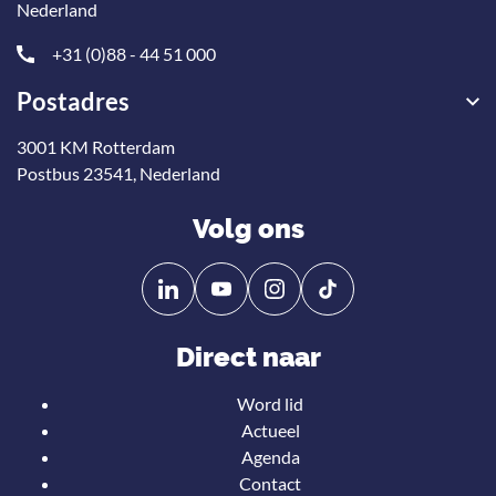
Nederland
+31 (0)88 - 44 51 000
Postadres
3001 KM Rotterdam
Postbus 23541, Nederland
Volg ons
Volg
Volg
ons
ons
op
op
Direct naar
Linkedin
YouTube
Word lid
Actueel
Agenda
Contact