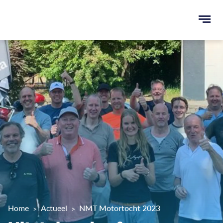
Ope
men
u
ken
Home
Actueel
NMT Motortocht 2023