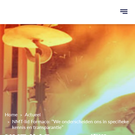
Ope
men
u
ken
Home
Actueel
NMT-lid Formaco: ‘’We onderscheiden ons in specifieke
kennis en transparantie’’