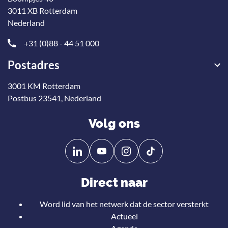
3011 XB Rotterdam
Nederland
+31 (0)88 - 44 51 000
Postadres
3001 KM Rotterdam
Postbus 23541, Nederland
Volg ons
Volg
Volg
ons
ons
op
op
Direct naar
Linkedin
YouTube
Word lid van het netwerk dat de sector versterkt
Actueel