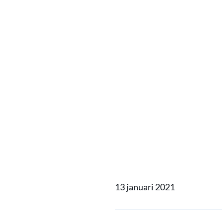
Home
Actueel
Nieuwe da
Nieuwe 
INMEX 
13 januari 2021