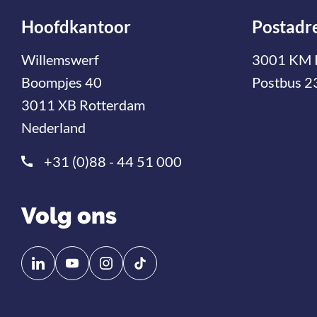
Hoofdkantoor
Postadr
Willemswerf
3001 KM 
Boompjes 40
Postbus 2
3011 XB Rotterdam
Nederland
+31 (0)88 - 44 51 000
Volg ons
Volg
Volg
ons
ons
op
op