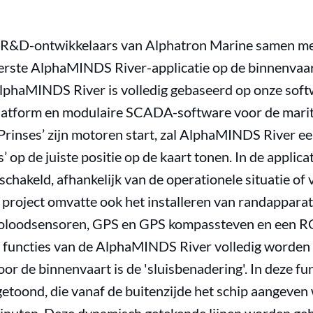
R&D-ontwikkelaars van Alphatron Marine samen met
erste AlphaMINDS River-applicatie op de binnenvaar
lphaMINDS River is volledig gebaseerd op onze softw
platform en modulaire SCADA-software voor de mari
Prinses’ zijn motoren start, zal AlphaMINDS River 
’ op de juiste positie op de kaart tonen. In de applic
schakeld, afhankelijk van de operationele situatie of
t project omvatte ook het installeren van randappara
oloodsensoren, GPS en GPS kompassteven en een RO
 functies van de AlphaMINDS River volledig worden 
or de binnenvaart is de 'sluisbenadering'. In deze f
getoond, die vanaf de buitenzijde het schip aangeven 