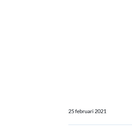
Home
Actueel
Nieuwe Al
Nieuwe
applica
Marine
25 februari 2021