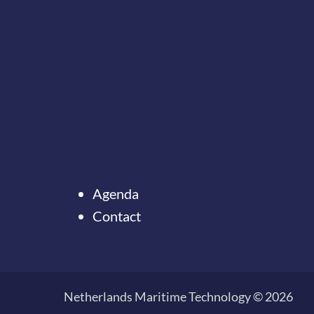
Agenda
Contact
Ter
naar
de
Netherlands Maritime Technology © 2026
top