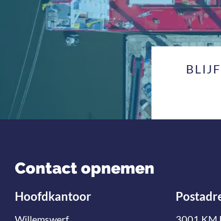
BLIJ
Contact opnemen
Hoofdkantoor
Postadr
Willemswerf
3001 KM 