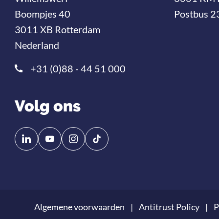
Boompjes 40
Postbus 2
3011 XB Rotterdam
Nederland
+31 (0)88 - 44 51 000
Volg ons
Volg
Volg
ons
ons
op
op
Linkedin
YouTube
Algemene voorwaarden
Antitrust Policy
P