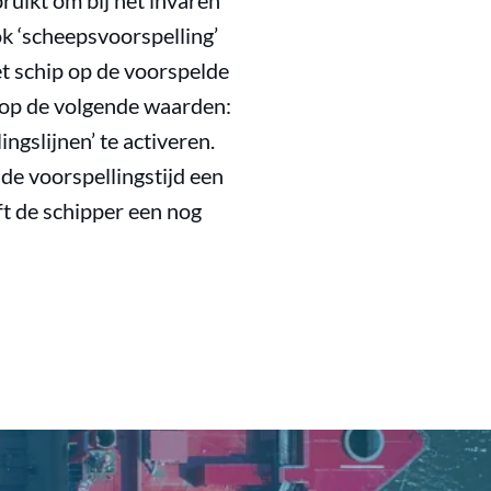
uikt om bij het invaren
ok ‘scheepsvoorspelling’
et schip op de voorspelde
d op de volgende waarden:
ngslijnen’ te activeren.
de voorspellingstijd een
ft de schipper een nog