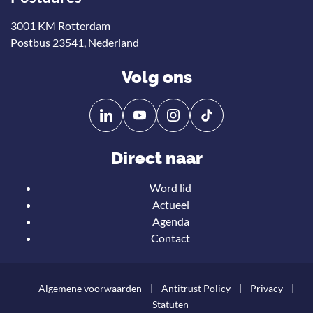
3001 KM Rotterdam
Postbus 23541, Nederland
Volg ons
Volg
Volg
ons
ons
op
op
Direct naar
Linkedin
YouTube
Word lid
Actueel
Agenda
Contact
Algemene voorwaarden
Antitrust Policy
Privacy
Statuten