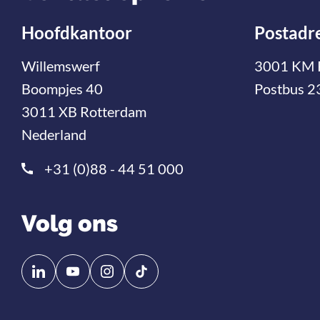
Hoofdkantoor
Postadr
Willemswerf
3001 KM 
Boompjes 40
Postbus 2
3011 XB Rotterdam
Nederland
+31 (0)88 - 44 51 000
Volg ons
Volg
Volg
ons
ons
op
op